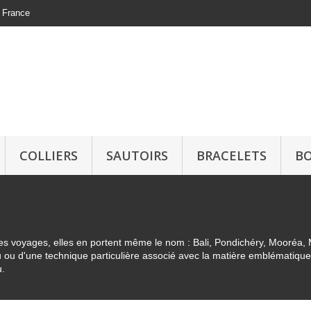
n France
COLLIERS
SAUTOIRS
BRACELETS
BO
es voyages, elles en portent même le nom : Bali, Pondichéry, Mooréa
u d'une technique particulière associé avec la matière emblématique de l
u.