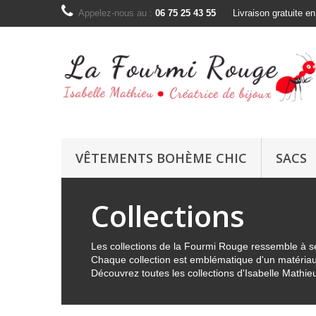
Appelez-nous au :
06 75 25 43 55
Livraison gratuite e
VÊTEMENTS BOHÈME CHIC
SACS
Collections
Les collections de la Fourmi Rouge ressemble à s
Chaque collection est emblématique d'un matériau o
Découvrez toutes les collections d'Isabelle Mathie