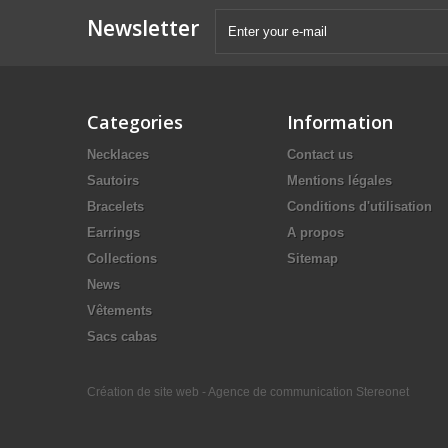
Newsletter
Categories
Information
Necklaces
Contact us
Sautoirs
Mentions légales
Bracelets
Conditions d'utilisation
Earrings
A propos
Collections
Sitemap
News
Vêtements
Sacs cabas
Création de site web - Agence de communication Stereonet