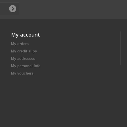
My account
My orders
My credit slips
My addresses
My personal info
My vouchers