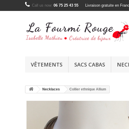
Call us now:
06 75 25 43 55
Livraison gratuite en Fran
VÊTEMENTS
SACS CABAS
NEC
Necklaces
Collier ethnique Allium