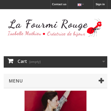
Contact us
Sign in
Cart
(empty)
MENU