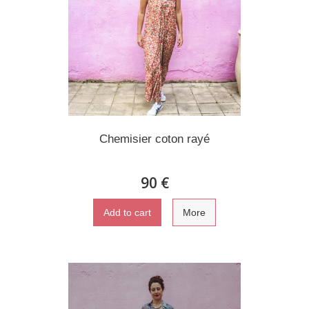
Chemisier coton rayé
90 €
Add to cart
More