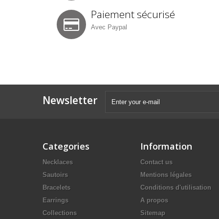
Paiement sécurisé
Avec Paypal
Newsletter
Categories
Information
Necklaces
Contact us
Sautoirs
Mentions légales
Bracelets
Conditions d'utilisation
Earrings
A propos
Collections
Sitemap