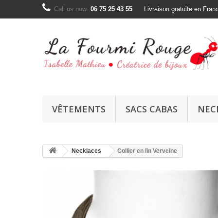
Call us now:
06 75 25 43 55
Livraison gratuite en Fran
VÊTEMENTS
SACS CABAS
NEC
Necklaces
Collier en lin Verveine