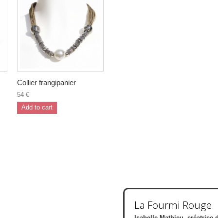
Collier frangipanier
54 €
Add to cart
La Fourmi Rouge
Isabelle Mathieu, créatrice 