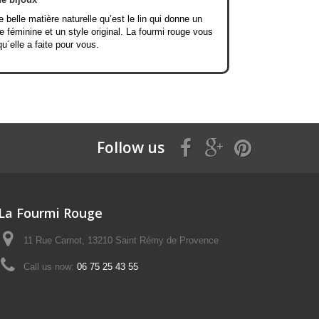
e belle matière naturelle qu’est le lin qui donne un
e féminine et un style original. La fourmi rouge vous
qu´elle a faite pour vous.
Follow us
La Fourmi Rouge
11 Rue Carnot, 13210 Saint Rémy de Provence
Call us now:
06 75 25 43 55