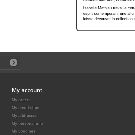
Isabelle Mathieu travaille cett
esprit contemporain, une allur
laisse découvrir la collection 
My account
My orders
My credit slips
My addresses
My personal info
My vouchers