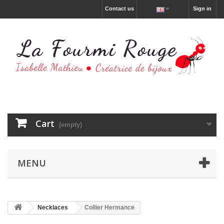
Contact us
Sign in
Cart
(empty)
MENU
Necklaces
Collier Hermance