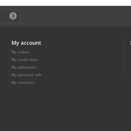
My account
My orders
My credit slips
My addresses
My personal info
My vouchers