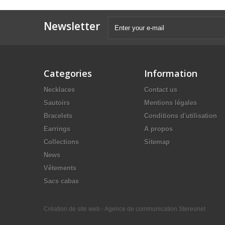
Newsletter
Categories
Information
Necklaces
Contact us
Sautoirs
Mentions légales
Bracelets
Conditions d'utilisation
Earrings
A propos
Collections
Sitemap
News
Vêtements
Sacs cabas
Création de site web - Agence de communication Stereonet