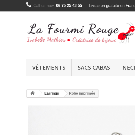
Call us now:
06 75 25 43 55
Livraison gratuite en Fran
VÊTEMENTS
SACS CABAS
NEC
Earrings
Robe imprimée