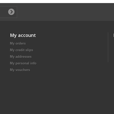
My account
My orders
My credit slips
My addresses
My personal info
My vouchers