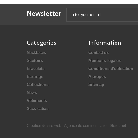
Newsletter
Categories
Information
Necklaces
Contact us
Sautoirs
Mentions légales
Bracelets
Conditions d'utilisation
Earrings
A propos
Collections
Sitemap
News
Vêtements
Sacs cabas
Création de site web - Agence de communication Stereonet