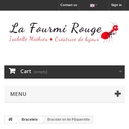
Contact us
Sign in
Cart
(empty)
MENU
Bracelets
Bracelet en lin Pâquerette