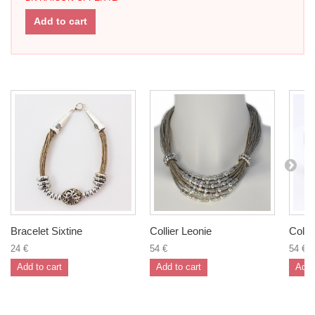
Add to cart
Bracelet Sixtine
Collier Leonie
Colli
24 €
54 €
54 €
Add to cart
Add to cart
Add 