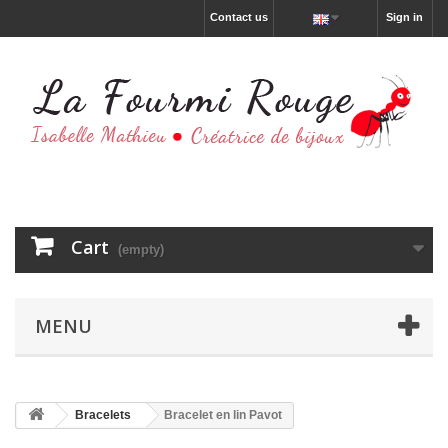
Contact us
Sign in
Cart
(empty)
MENU
Bracelets
Bracelet en lin Pavot